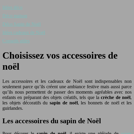
Idées déco
Déco maison
Déco Sapin de Noël
Idées cadeaux de Noël
Conseils utiles
Choisissez vos accessoires de
noël
Les accessoires et les cadeaux de Noël sont indispensables non
seulement parce qu’ils créent une ambiance festive mais aussi parce
qu’ils nous permettent de passer des moments agréables avec nos
enfants en préparant des objets créatifs, tels que la
crèche de noël
,
les objets décoratifs du
sapin de noël
, les bonnets de noël et les
guirlandes.
Les accessoires du sapin de Noël
Pour décorer le
sapin de noël
, il existe une pléiade de
sujets