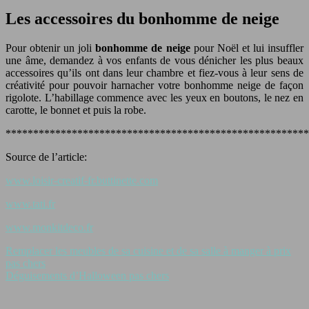
Les accessoires du bonhomme de neige
Pour obtenir un joli
bonhomme de neige
pour Noël et lui insuffler
une âme, demandez à vos enfants de vous dénicher les plus beaux
accessoires qu’ils ont dans leur chambre et fiez-vous à leur sens de
créativité pour pouvoir harnacher votre bonhomme neige de façon
rigolote. L’habillage commence avec les yeux en boutons, le nez en
carotte, le bonnet et puis la robe.
*******************************************************
Source de l’article:
www.loisir-creatif-fr.buttinette.com
www.tati.fr
www.monkitdeco.fr
Remplacer les meubles de sa cuisine et de sa salle à manger à prix
pas chers
Déguisements d’Halloween pas chers