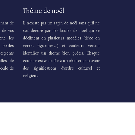
Thème de noël
enant de
Il n’existe pas un sapin de noël sans qu’il ne
i de vos
soit décoré par des boules de noël qui se
ent les
déclinent en plusieurs modèles (déco en
s boules
verre, figurines,…) et couleurs venant
ipients
identifier un thème bien précis. Chaque
illes de
couleur est associée à un objet et peut avoir
boule de
des significations d’ordre culturel et
religieux.