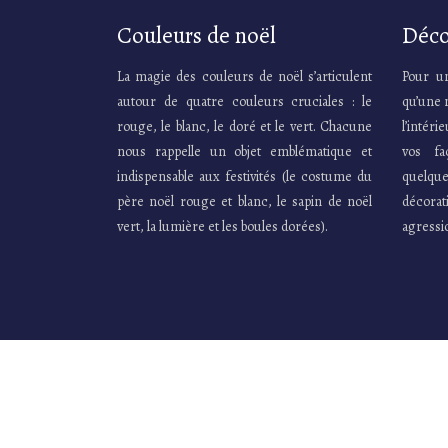
Couleurs de noël
Déco
La magie des couleurs de noël s’articulent
Pour un
autour de quatre couleurs cruciales : le
qu’une 
rouge, le blanc, le doré et le vert. Chacune
l’intér
nous rappelle un objet emblématique et
vos fa
indispensable aux festivités (le costume du
quelque
père noël rouge et blanc, le sapin de noël
décora
vert, la lumière et les boules dorées).
agressi