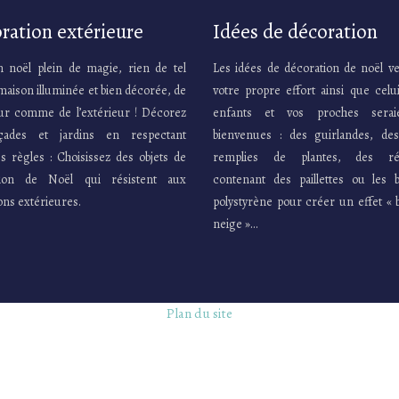
ration extérieure
Idées de décoration
 noël plein de magie, rien de tel
Les idées de décoration de noël v
maison illuminée et bien décorée, de
votre propre effort ainsi que celu
ieur comme de l’extérieur ! Décorez
enfants et vos proches serai
çades et jardins en respectant
bienvenues : des guirlandes, de
s règles : Choisissez des objets de
remplies de plantes, des réc
tion de Noël qui résistent aux
contenant des paillettes ou les b
ons extérieures.
polystyrène pour créer un effet « 
neige »…
Plan du site