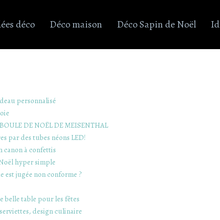
dées déco
Déco maison
Déco Sapin de Noël
Id
adeau personnalisé
soie
 BOULE DE NOËL DE MEISENTHAL
es par des tubes néons LED!
 canon à confettis
 Noël hyper simple
que est jugée non conforme ?
 belle table pour les fêtes
serviettes, design culinaire