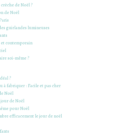
 crèche de Noël ?
on de Noël
Paris
 des guirlandes lumineuses
ants
al et contemporain
ciel
faire soi-même ?
déal ?
 à fabriquer : Facile et pas cher
de Noël
 jour de Noël
-même pour Noël
bre efficacement le jour de noël
fants