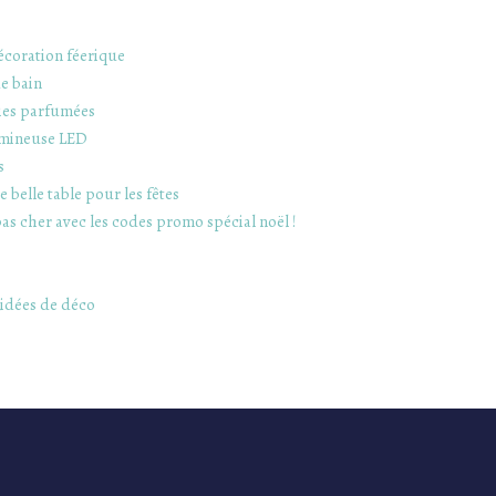
écoration féerique
de bain
gies parfumées
umineuse LED
s
 belle table pour les fêtes
as cher avec les codes promo spécial noël !
 idées de déco