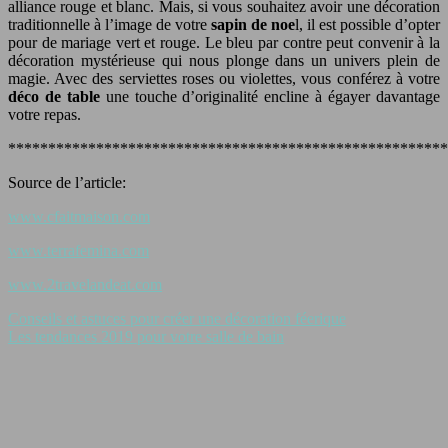
alliance rouge et blanc. Mais, si vous souhaitez avoir une décoration
traditionnelle à l’image de votre
sapin de noe
l, il est possible d’opter
pour de mariage vert et rouge. Le bleu par contre peut convenir à la
décoration mystérieuse qui nous plonge dans un univers plein de
magie. Avec des serviettes roses ou violettes, vous conférez à votre
déco de table
une touche d’originalité encline à égayer davantage
votre repas.
*******************************************************
Source de l’article:
www.cfaitmaison.com
www.terrafemina.com
www.2travelandeat.com
Conseils et astuces pour créer une décoration féerique
Les tendances 2019 pour votre salle de bain